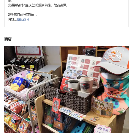
配。
交通拥堵时可能无法按顺序前往，敬请谅解。
戴头盔目前是可选的，
强烈
…
继续阅读
商店