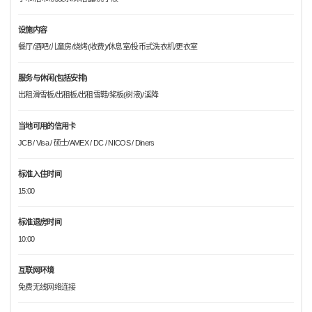
设施内容
餐厅/酒吧/儿童房/烧烤(收费)/休息室/投币式洗衣机/更衣室
服务与休闲(包括安排)
出租滑雪板/出租板/出租雪鞋/桨板(树液)/溪降
当地可用的信用卡
JCB / Visa / 硕士/AMEX / DC / NICOS / Diners
标准入住时间
15:00
标准退房时间
10:00
互联网环境
免费无线网络连接