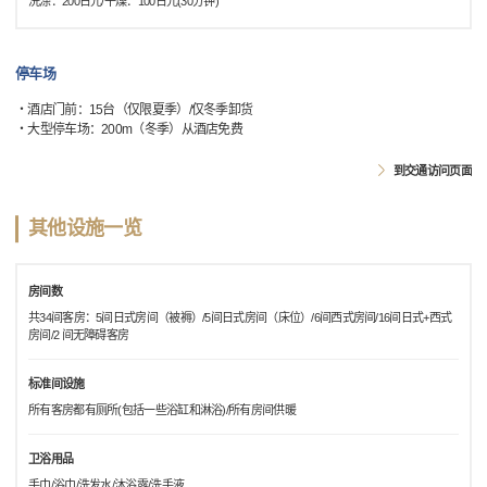
洗涤：200日元/干燥：100日元(30分钟)
停车场
・酒店门前：15台（仅限夏季）/仅冬季卸货
・大型停车场：200m（冬季）从酒店免费
到交通访问页面
其他设施一览
房间数
共34间客房：5间日式房间（被褥）/5间日式房间（床位）/6间西式房间/16间日式+西式
房间/2 间无障碍客房
标准间设施
所有客房都有厕所(包括一些浴缸和淋浴)/所有房间供暖
卫浴用品
手巾/浴巾/洗发水/沐浴露/洗手液