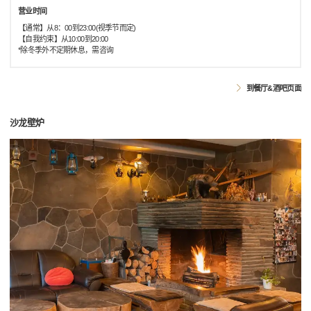
营业时间
【通常】从8：00到23:00(视季节而定)
【自我约束】从10:00到20:00
*除冬季外不定期休息，需咨询
到餐厅&酒吧页面
沙龙壁炉