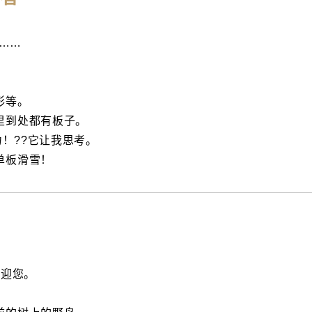
”……
形等。
里到处都有板子。
力！??它让我思考。
单板滑雪！
欢迎您。