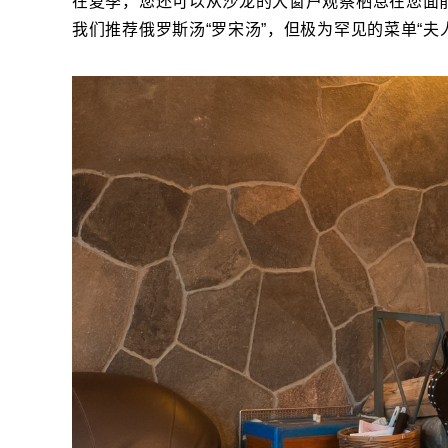
在夏季，您还可以从沙龙的大窗户观察栖息在您面
我们推荐俄罗斯汤“罗宋汤”，但极为罕见的菜单“夫