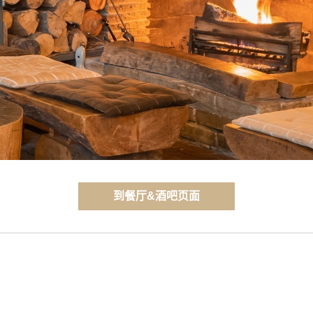
到餐厅&酒吧页面